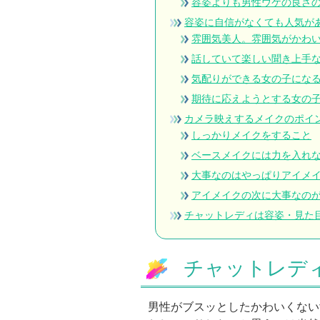
容姿よりも男性ウケの良さ
容姿に自信がなくても人気が
雰囲気美人。雰囲気がかわ
話していて楽しい聞き上手
気配りができる女の子にな
期待に応えようとする女の
カメラ映えするメイクのポイ
しっかりメイクをすること
ベースメイクには力を入れな
大事なのはやっぱりアイメ
アイメイクの次に大事なの
チャットレディは容姿・見た
チャットレデ
男性がブスッとしたかわいくない