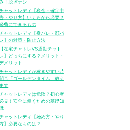
み！脱ぎナシ
チャットレディ【税金・確定申
告・やり方】いくらから必要？
経費にできるもの
チャットレディ【身バレ・顔バ
レ】の対策・防止方法
【在宅チャトレVS通勤チャト
レ】どっちにする？メリット・
デメリット
チャットレディが稼ぎやすい時
間帯「ゴールデンタイム」教え
ます
チャットレディは危険？初心者
必見！安全に働くための基礎知
識
チャットレディ【始め方・やり
方】必要なものは？