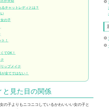
の方が大切
あるチャットレディとは？
いい
な女の子
る
子
ント！
くてOK！
イク
がリップメイク
目が全てではない！
ィと見た目の関係
女の子よりもニコニコしているかわいいい女の子と